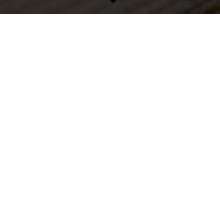
SCHIM­MEL- & WASSER­SCHÄDEN
SCHIMMEL­PILZ­ENTFERNUNG UND SCHIMMEL­
SANIERUNG
Bestimmte Schimmelpilzarten sind gesundheitsgefährdend und
müssen zügig nach vorgegebenen Richtlinien beseitigt werden.
Sobald Sie einen Pilzbefall bemerkt haben oder Schimmel in
Ihren Wohnräumen vermuten, sollten Sie sich also an einen
Fachbetrieb wenden.
Schimmel kann von einer Fachkraft frühzeitig erkannt und
nachhaltig beseitigt werden - auch ohne den Einsatz von großen
Gerätschaften!