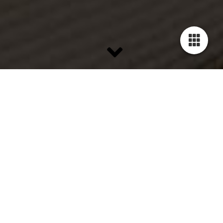
SANIE­RUNG
LASSEN SIE IHREN ALTBAU SANIEREN ODER
RENOVIEREN
Bei Restaurierungsmaßnahmen und Renovierungsmaßnahmen
an Altbauten aus der Gründerzeit und an Baudenkmälern ist
eine behutsame Vorgehensweise und viel Erfahrung mit alten
Baumaterialien gefragt.
Wir bieten Ihnen folgende Leistungen rund um eine
authentische Wiederherstellung historischer Bausubstanz an: